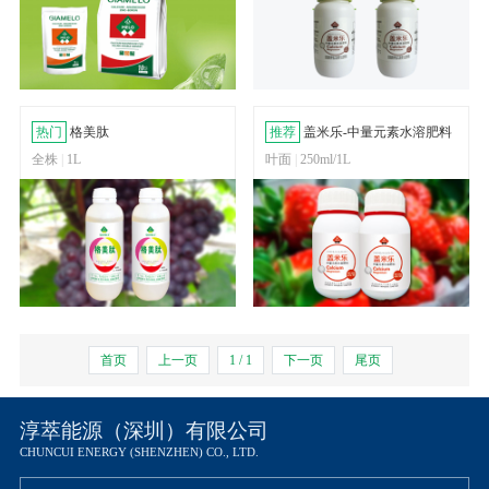
热门
格美肽
推荐
盖米乐-中量元素水溶肥料
全株
|
1L
叶面
|
250ml/1L
首页
上一页
1 / 1
下一页
尾页
淳萃能源（深圳）有限公司
CHUNCUI ENERGY (SHENZHEN) CO., LTD.