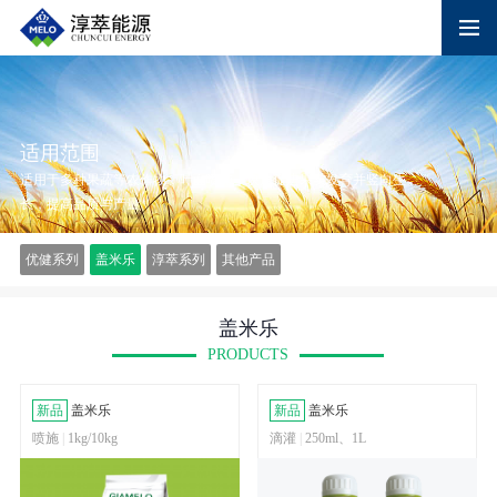
适用范围
适用于多种果蔬等农作物，叶面喷施，快速促进果实发育并竖向生
长，提高品质与产量
优健系列
盖米乐
淳萃系列
其他产品
盖米乐
PRODUCTS
新品
盖米乐
新品
盖米乐
喷施
|
1kg/10kg
滴灌
|
250ml、1L